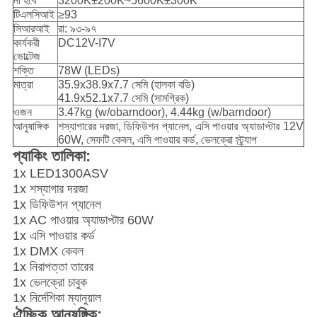
না হবে
3200K±200K~5600K±300K
টিএলসিআই
≥93
সিআরআই
রা: ৯৩-৯৭
কার্যকরী
DC12V-I7V
ভোল্টেজ
শক্তি
78W (LEDs)
মাত্রা
35.9x38.9x7.7 সেমি (হালকা বডি)
41.9x52.1x7.7 সেমি (সামগ্রিক)
ওজন
3.47kg (w/obarndoor), 4.44kg (w/barndoor)
আনুষাঙ্গিক
শস্যাগারের দরজা, ডিফিউশন প্যানেল, এসি পাওয়ার অ্যাডাপ্টার 12V
60W, সেফটি কেবল, এসি পাওয়ার কর্ড, ভেলক্রো স্ট্র্যাপ
প্যাকিং তালিকা:
1x LED1300ASV
1x শস্যাগার দরজা
1x ডিফিউশন প্যানেল
1x AC পাওয়ার অ্যাডাপ্টার 60W
1x এসি পাওয়ার কর্ড
1x DMX কেবল
1x নিরাপত্তা তারের
1x ভেলক্রো চাবুক
1x নির্দেশিকা ম্যানুয়াল
ঐচ্ছিক আনুষঙ্গিক
: