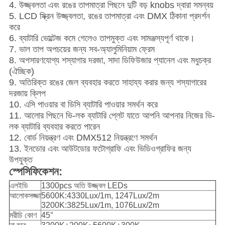
4. উজ্জ্বলতা এবং রঙের তাপমাত্রা পিছনে দুটি বড় knobs দ্বারা সমন্বয়
5. LCD স্ক্রিন উজ্জ্বলতা, রঙের তাপমাত্রা এবং DMX ঠিকানা প্রদর্শন
করে
6. ব্যাটারি ভোল্টেজ কমে গেলেও তাপমুক্ত এবং সামঞ্জস্যপূর্ণ থাকে।
7. ভাল তাপ অপচয়ের জন্য সব-অ্যালুমিনিয়াম ফ্রেম
8. অপসারণযোগ্য শস্যাগার দরজা, সাদা ডিফিউজার প্যানেল এবং মধুচক্র
(ঐচ্ছিক)
9. অতিরিক্ত রঙের জেল ব্যবহার করতে সাহায্য করার জন্য শস্যাগারের
দরজায় ক্লিপ
10. এসি পাওয়ার বা ডিসি ব্যাটারি পাওয়ার সমর্থন করে
11. আলোর পিছনে ভি-লক ব্যাটারি প্লেট যাতে আপনি আপনার নিজের ভি-
লক ব্যাটারি ব্যবহার করতে পারেন
12. বোর্ড নিয়ন্ত্রণ এবং DMX512 নিয়ন্ত্রণে সমর্থন
13. ইনডোর এবং আউটডোর ফটোগ্রাফি এবং ভিডিওগ্রাফির জন্য
উপযুক্ত
স্পেসিফিকেশন:
এলইডি
1300pcs অতি উজ্জ্বল LEDs
আলোকসজ্জা
5600K:4330Lux/1m, 1247Lux/2m
3200K:3825Lux/1m, 1076Lux/2m
মরীচি কোণ
45°