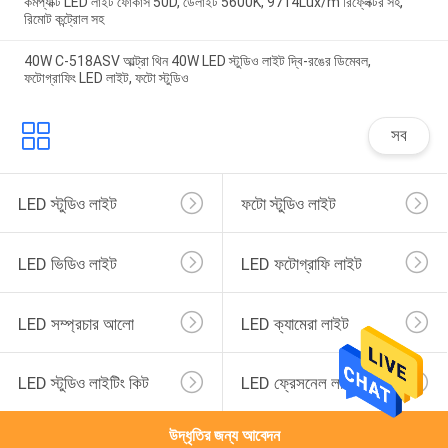
কমপ্যাক্ট LED লাইট ফোকাস 50D, ডেলাইট 5600K, 9714Lux/m রিফ্লেক্টর সহ,
রিমোট কন্ট্রোল সহ
40W C-518ASV আল্ট্রা থিন 40W LED স্টুডিও লাইট দ্বি-রঙের ডিমেবল,
ফটোগ্রাফিং LED লাইট, ফটো স্টুডিও
সব
LED স্টুডিও লাইট
ফটো স্টুডিও লাইট
LED ভিডিও লাইট
LED ফটোগ্রাফি লাইট
LED সম্প্রচার আলো
LED ক্যামেরা লাইট
LED স্টুডিও লাইটিং কিট
LED ফ্রেসনেল লাইট
উদ্ধৃতির জন্য আবেদন