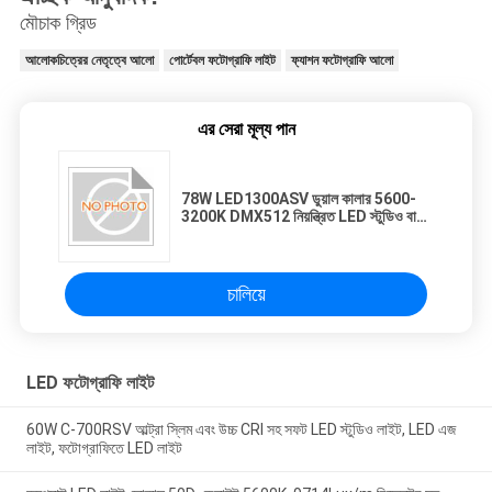
মৌচাক গ্রিড
আলোকচিত্রের নেতৃত্বে আলো
পোর্টেবল ফটোগ্রাফি লাইট
ফ্যাশন ফটোগ্রাফি আলো
এর সেরা মূল্য পান
78W LED1300ASV ডুয়াল কালার 5600-
3200K DMX512 নিয়ন্ত্রিত LED স্টুডিও বা
ফটো লাইট ভি-লক ব্যাটারি, শস্যাগারের দরজা দিয়ে
কার্যকর
চালিয়ে
LED ফটোগ্রাফি লাইট
60W C-700RSV আল্ট্রা স্লিম এবং উচ্চ CRI সহ সফট LED স্টুডিও লাইট, LED এজ
লাইট, ফটোগ্রাফিতে LED লাইট