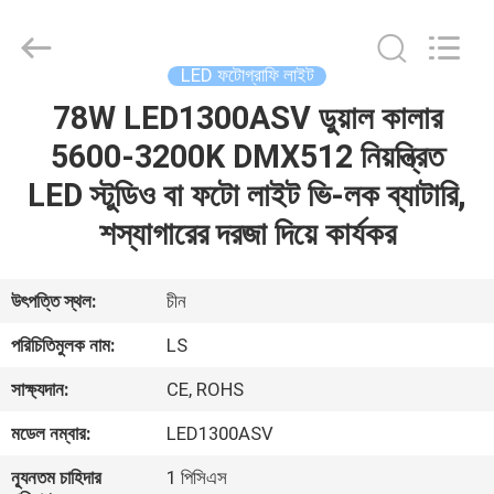
Film
&
Television
Equipment
Co.,
LED ফটোগ্রাফি লাইট
Ltd..
All
78W LED1300ASV ডুয়াল কালার
বাড়ি
Rights
Reserved.
5600-3200K DMX512 নিয়ন্ত্রিত
পণ্য
LED স্টুডিও বা ফটো লাইট ভি-লক ব্যাটারি,
শস্যাগারের দরজা দিয়ে কার্যকর
ভিডিও
উৎপত্তি স্থল:
চীন
আমাদের
পরিচিতিমুলক নাম:
LS
সম্পর্কে
সাক্ষ্যদান:
CE, ROHS
মডেল নম্বার:
LED1300ASV
কারখানা
ভ্রমণ
ন্যূনতম চাহিদার
1 পিসিএস