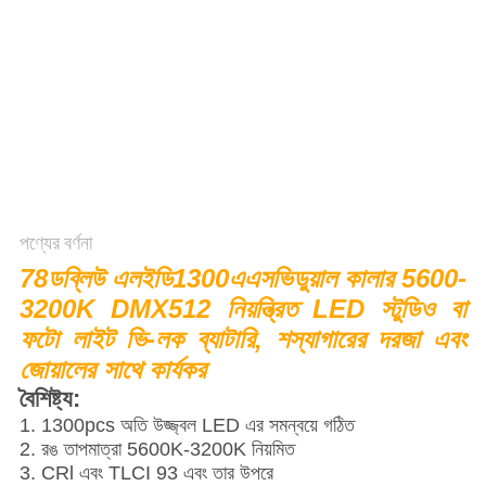
সাইট
ম্যাপ
PRIVACY
POLICY
পণ্যের বর্ণনা
78
ডব্লিউ
এলইডি
1300
এএসভি
ডুয়াল কালার 5600-
3200K DMX512 নিয়ন্ত্রিত LED স্টুডিও বা
ফটো লাইট ভি-লক ব্যাটারি, শস্যাগারের দরজা এবং
জোয়ালের সাথে কার্যকর
বৈশিষ্ট্য:
1. 1300pcs অতি উজ্জ্বল LED এর সমন্বয়ে গঠিত
2. রঙ তাপমাত্রা 5600K-3200K নিয়মিত
3. CRl এবং TLCI 93 এবং তার উপরে