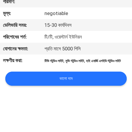
পরিমাণ:
মূল্য:
negotiable
মান
নিয়ন্ত্রণ
ডেলিভারি সময়:
15-30 কার্যদিবস
পরিশোধের শর্ত:
টি/টি, ওয়েস্টার্ন ইউনিয়ন
আমাদের
যোগানের ক্ষমতা:
প্রতি মাসে 5000 পিসি
সাথে
লক্ষণীয় করা:
,
,
টিভি স্টুডিও লাইট
মুভি স্টুডিও লাইট
হাই এনার্জি এলইডি স্টুডিও লাইট
যোগাযোগ
করুন
ভালো দাম
খবর
সব
ক্ষেত্রেই