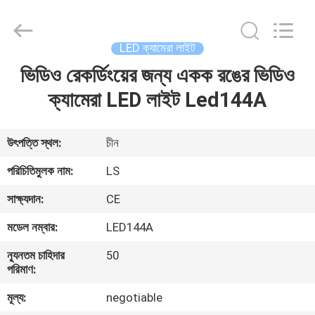
Film
&
Television
Equipment
Co.,
LED ক্যামেরা লাইট
Ltd..
All
ভিডিও রেকর্ডিংয়ের জন্য একক রঙের ভিডিও
বাড়ি
Rights
Reserved.
ক্যামেরা LED লাইট Led144A
পণ্য
উৎপত্তি স্থল:
চীন
ভিডিও
পরিচিতিমুলক নাম:
LS
সাক্ষ্যদান:
CE
আমাদের
মডেল নম্বার:
LED144A
সম্পর্কে
ন্যূনতম চাহিদার
50
পরিমাণ:
কারখানা
মূল্য:
negotiable
ভ্রমণ