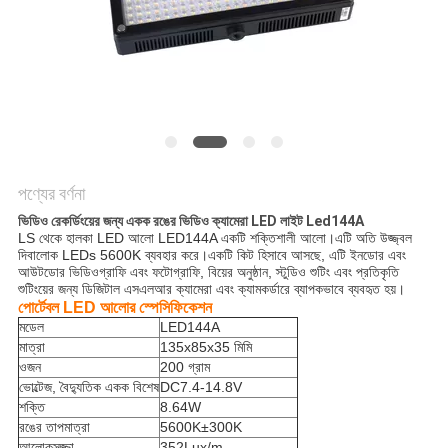
সাইট
ম্যাপ
PRIVACY
POLICY
পণ্যের বর্ণনা
ভিডিও রেকর্ডিংয়ের জন্য একক রঙের ভিডিও ক্যামেরা LED লাইট Led144A
LS থেকে হালকা LED আলো LED144A একটি শক্তিশালী আলো।এটি অতি উজ্জ্বল
দিবালোক LEDs 5600K ব্যবহার করে।একটি কিট হিসাবে আসছে, এটি ইনডোর এবং
আউটডোর ভিডিওগ্রাফি এবং ফটোগ্রাফি, বিয়ের অনুষ্ঠান, স্টুডিও শুটিং এবং প্রতিকৃতি
শুটিংয়ের জন্য ডিজিটাল এসএলআর ক্যামেরা এবং ক্যামকর্ডারে ব্যাপকভাবে ব্যবহৃত হয়।
পোর্টেবল LED আলোর স্পেসিফিকেশন
মডেল
LED144A
মাত্রা
135x85x35 মিমি
ওজন
200 গ্রাম
ভোল্টেজ, বৈদ্যুতিক একক বিশেষ
DC7.4-14.8V
শক্তি
8.64W
রঙের তাপমাত্রা
5600K±300K
আলোকসজ্জা
352Lux/m