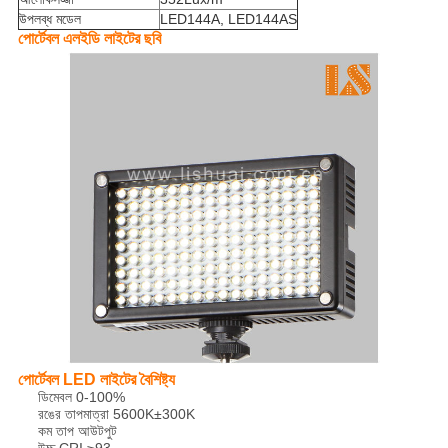
উপলব্ধ মডেল
LED144A, LED144AS
পোর্টেবল এলইডি লাইটের ছবি
পোর্টেবল LED লাইটের বৈশিষ্ট্য
ডিমেবল 0-100%
রঙের তাপমাত্রা 5600K±300K
কম তাপ আউটপুট