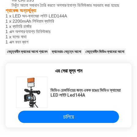
উচ্চ CRI ≥93
নিখুঁত আলো সমাধান তৈরি করতে অপসারণযোগ্য ডিফিউজার সরবরাহ করা হয়েছে
প্যাকেজ অন্তর্ভুক্ত
1 x LED অন-ক্যামেরা লাইট LED144A
1 x 2200mAh লিথিয়াম ব্যাটারি
1 x ব্যাটারি চার্জার
1 এক্স অপসারণযোগ্য ডিফিউজার
1 x বলের মাথা
1 এক্স বহন ব্যাগ
নেতৃত্বাধীন ক্যামেরা আলো প্যানেল
ক্যামেরার নেতৃত্বে আলো
নেতৃত্বাধীন ভিডিও ক্যামেরা আলো
এর সেরা মূল্য পান
ভিডিও রেকর্ডিংয়ের জন্য একক রঙের ভিডিও ক্যামেরা
LED লাইট Led144A
চালিয়ে