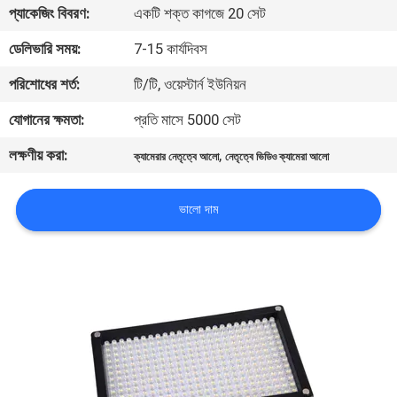
প্যাকেজিং বিবরণ:
একটি শক্ত কাগজে 20 সেট
মান
ডেলিভারি সময়:
7-15 কার্যদিবস
নিয়ন্ত্রণ
পরিশোধের শর্ত:
টি/টি, ওয়েস্টার্ন ইউনিয়ন
যোগানের ক্ষমতা:
প্রতি মাসে 5000 সেট
আমাদের
লক্ষণীয় করা:
,
ক্যামেরার নেতৃত্বে আলো
নেতৃত্বে ভিডিও ক্যামেরা আলো
সাথে
যোগাযোগ
ভালো দাম
করুন
খবর
সব
ক্ষেত্রেই