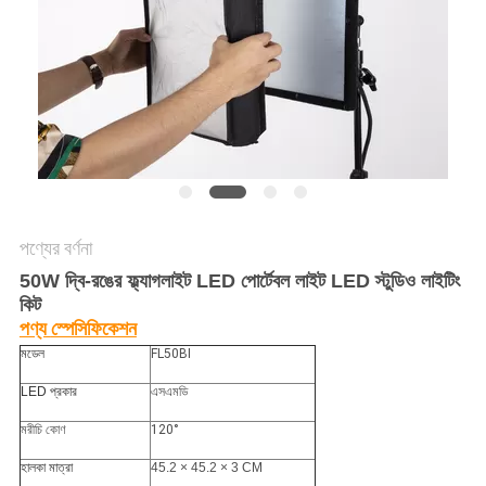
সাইট
ম্যাপ
PRIVACY
POLICY
পণ্যের বর্ণনা
50W দ্বি-রঙের ফ্ল্যাগলাইট LED পোর্টেবল লাইট LED স্টুডিও লাইটিং
কিট
পণ্য
স্পেসিফিকেশন
মডেল
FL50BI
LED প্রকার
এসএমডি
মরীচি কোণ
120°
হালকা মাত্রা
45.2 × 45.2 × 3 CM