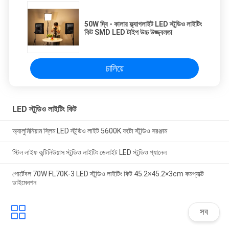
50W দ্বি - কালার ফ্ল্যাগলাইট LED স্টুডিও লাইটিং
কিট SMD LED টাইপ উচ্চ উজ্জ্বলতা
চালিয়ে
LED স্টুডিও লাইটিং কিট
অ্যালুমিনিয়াম স্লিম LED স্টুডিও লাইট 5600K ফটো স্টুডিও সরঞ্জাম
স্টিল লাইফ কন্টিনিউয়াস স্টুডিও লাইটিং ডেলাইট LED স্টুডিও প্যানেল
পোর্টেবল 70W FL70K-3 LED স্টুডিও লাইটিং কিট 45.2×45.2×3cm কমপ্যাক্ট
ডাইমেনশন
সব