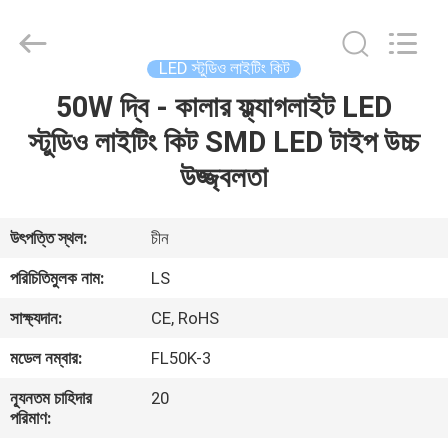
Film
&
Television
Equipment
Co.,
LED স্টুডিও লাইটিং কিট
Ltd..
All
50W দ্বি - কালার ফ্ল্যাগলাইট LED
বাড়ি
Rights
Reserved.
স্টুডিও লাইটিং কিট SMD LED টাইপ উচ্চ
পণ্য
উজ্জ্বলতা
ভিডিও
উৎপত্তি স্থল:
চীন
পরিচিতিমুলক নাম:
LS
আমাদের
সাক্ষ্যদান:
CE, RoHS
সম্পর্কে
মডেল নম্বার:
FL50K-3
কারখানা
ন্যূনতম চাহিদার
20
পরিমাণ:
ভ্রমণ