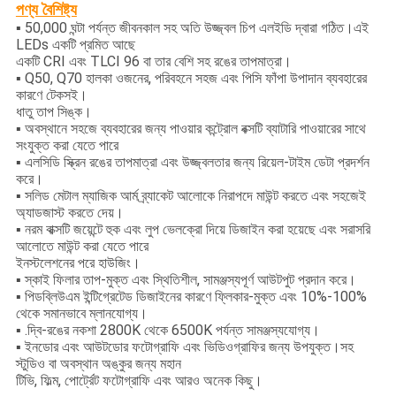
পণ্য বৈশিষ্ট্য
50,000 ঘন্টা পর্যন্ত জীবনকাল সহ অতি উজ্জ্বল চিপ এলইডি দ্বারা গঠিত।এই
▪
LEDs একটি প্রমিত আছে
একটি CRI এবং TLCI 96 বা তার বেশি সহ রঙের তাপমাত্রা।
▪ Q50, Q70 হালকা ওজনের, পরিবহনে সহজ এবং পিসি ফাঁপা উপাদান ব্যবহারের
কারণে টেকসই।
ধাতু তাপ সিঙ্ক।
▪ অবস্থানে সহজে ব্যবহারের জন্য পাওয়ার কন্ট্রোল বক্সটি ব্যাটারি পাওয়ারের সাথে
সংযুক্ত করা যেতে পারে
▪ এলসিডি স্ক্রিন রঙের তাপমাত্রা এবং উজ্জ্বলতার জন্য রিয়েল-টাইম ডেটা প্রদর্শন
করে।
▪ সলিড মেটাল ম্যাজিক আর্ম ব্র্যাকেট আলোকে নিরাপদে মাউন্ট করতে এবং সহজেই
অ্যাডজাস্ট করতে দেয়।
▪ নরম বাক্সটি জয়েন্টে হুক এবং লুপ ভেলক্রো দিয়ে ডিজাইন করা হয়েছে এবং সরাসরি
আলোতে মাউন্ট করা যেতে পারে
ইনস্টলেশনের পরে হাউজিং।
▪ স্কাই ফিলার তাপ-মুক্ত এবং স্থিতিশীল, সামঞ্জস্যপূর্ণ আউটপুট প্রদান করে।
▪ পিডব্লিউএম ইন্টিগ্রেটেড ডিজাইনের কারণে ফ্লিকার-মুক্ত এবং 10%-100%
থেকে সমানভাবে ম্লানযোগ্য।
▪ .দ্বি-রঙের নকশা 2800K থেকে 6500K পর্যন্ত সামঞ্জস্যযোগ্য।
▪ ইনডোর এবং আউটডোর ফটোগ্রাফি এবং ভিডিওগ্রাফির জন্য উপযুক্ত।সহ
স্টুডিও বা অবস্থান অঙ্কুর জন্য মহান
টিভি, ফিল্ম, পোর্ট্রেট ফটোগ্রাফি এবং আরও অনেক কিছু।