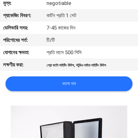
মূল্য:
negotiable
মান
প্যাকেজিং বিবরণ:
কার্টন প্রতি 1 সেট
নিয়ন্ত্রণ
ডেলিভারি সময়:
7-45 কাজের দিন
পরিশোধের শর্ত:
টি/টি
আমাদের
যোগানের ক্ষমতা:
প্রতি মাসে 500 পিসি
সাথে
লক্ষণীয় করা:
,
প্রো ফটো লাইটিং কিটস
স্টুডিও লাইড লাইটিং কিটস
যোগাযোগ
করুন
ভালো দাম
খবর
সব
ক্ষেত্রেই