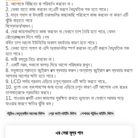
1. আলোকে বিচ্ছিন্ন বা পরিবর্তন করবেন না।
2. ভেজা হাতে কাজ করবেন না;এটি করলে বৈদ্যুতিক শক হতে পারে।
3. দাহ্য গ্যাস বা উদ্বায়ী তরলগুলির কাছাকাছি পরিবেশে কাজ করবেন না কারণ এটি
ঝুঁকি বাড়াতে পারে
বিস্ফোরণ/আগুন।
4. ঘেরা জায়গাগুলিতে কাজ করবেন না যেখানে তাপ তৈরি হতে পারে, যেমন
রৌদ্রোজ্জ্বল দিনে গাড়ি।দ্য
বর্ধিত তাপ আলো ইউনিটের অকাল ব্যর্থতার কারণ হতে পারে।
5. ভেজা হাতে প্লাগ বা এসি অ্যাডাপ্টার স্পর্শ করবেন না;এটি করলে বৈদ্যুতিক শক
হতে পারে।
6. ভারী বস্তুর নিচে রাখবেন না।
7. একটি নরম, শুকনো কাপড় দিয়ে আলো পরিষ্কার রাখুন।
8. শুধুমাত্র প্রদত্ত কন্ট্রোল বক্স ব্যবহার করুন।অন্যান্য কন্ট্রোল বক্স ব্যবহার করলে
আপনার আলোর ক্ষতি হতে পারে।
9. LCD পর্দার প্রভাব এড়িয়ে চলুন;প্রভাব এটি ক্ষতি করতে পারে..
10. ধুলো এবং ধ্বংসাবশেষ জমা হওয়া এড়িয়ে চলুন কারণ এটি আলোক এবং রঙের
তাপমাত্রাকে প্রভাবিত করবে।
11. পাওয়ার বক্সটি এমন জায়গায় সুরক্ষিত রাখতে ভুলবেন না যেখানে আমার পড়ে
যাওয়ার কারণে ক্ষতির ঝুঁকি কম।
স্টুডিও নেতৃত্বাধীন আলোর কিটস
প্রো ফটো লাইটিং কিটস
পেশাদার স্টুডিও লাইটিং কিটস
এর সেরা মূল্য পান