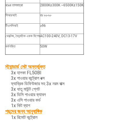
রঙের তাপমাত্রা
2800K±300K ~6500K±150K
সিআরআই
রাঃ ৯৬-৯৮
টিএলসিআই
≥96
ভোল্টেজ, বৈদ্যুতিক একক বিশেষ
AC100-240V, DC13-17V
কর্মশক্তি
50W
স্ট্যান্ডার্ড সেট অন্তর্ভুক্ত
3x হালকা FL50BI
3x পাওয়ার কন্ট্রোল বক্স
ফ্যাব্রিক ডিফিউজার সহ 3x নরম বাক্স
3x
ধাতু মাউন্ট প্লেট
3x ডিসি পাওয়ার ক্যাবল
3x এসি পাওয়ার কর্ড
1x কিট ব্যাগ
পছন্দের জন্য আনুষাঙ্গিক
1x রিমোট কন্ট্রোল