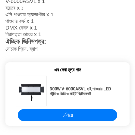
V-6000ASVL x 1
বারন্দুর x ১
এসি পাওয়ার অ্যাডাপ্টার x 1
পাওয়ার কর্ড x 1
DMX কেবল x 1
নিরাপত্তা তারের x 1
ঐচ্ছিক জিনিসপত্র:
মৌচাক গ্রিড, ব্যাগ
এর সেরা মূল্য পান
300W V-6000ASVL হাই পাওয়ার LED
স্টুডিও ভিডিও লাইট ভিক্টরসফট
চালিয়ে