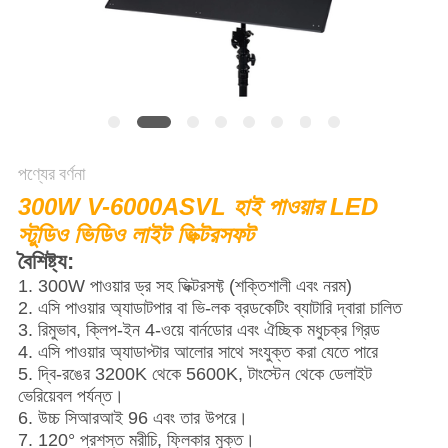
সাইট
ম্যাপ
PRIVACY
POLICY
পণ্যের বর্ণনা
300W V-6000ASVL হাই পাওয়ার LED
স্টুডিও ভিডিও লাইট ভিক্টরসফট
বৈশিষ্ট্য:
1. 300W পাওয়ার ড্র সহ ভিক্টরসফ্ট (শক্তিশালী এবং নরম)
2. এসি পাওয়ার অ্যাডাটপার বা ভি-লক ব্রডকেটিং ব্যাটারি দ্বারা চালিত
3. রিমুভাব, ক্লিপ-ইন 4-ওয়ে বার্নডোর এবং ঐচ্ছিক মধুচক্র গ্রিড
4. এসি পাওয়ার অ্যাডাপ্টার আলোর সাথে সংযুক্ত করা যেতে পারে
5. দ্বি-রঙের 3200K থেকে 5600K, টাংস্টেন থেকে ডেলাইট
ভেরিয়েবল পর্যন্ত।
6. উচ্চ সিআরআই 96 এবং তার উপরে।
7. 120° প্রশস্ত মরীচি, ফ্লিকার মুক্ত।