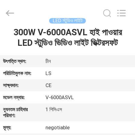
Film
&
Television
Equipment
Co.,
LED স্টুডিও লাইট
Ltd..
All
300W V-6000ASVL হাই পাওয়ার
বাড়ি
Rights
Reserved.
LED স্টুডিও ভিডিও লাইট ভিক্টরসফট
পণ্য
উৎপত্তি স্থল:
চীন
ভিডিও
পরিচিতিমুলক নাম:
LS
সাক্ষ্যদান:
CE
আমাদের
মডেল নম্বার:
V-6000ASVL
সম্পর্কে
ন্যূনতম চাহিদার
1 পিসিএস
পরিমাণ:
কারখানা
মূল্য:
negotiable
ভ্রমণ