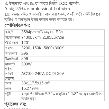
8. উজ্জ্বলতা এবং রঙ তাপমাত্রা পিছনে LCD প্রদর্শন.
9. ধাতু নির্মাণ এবং professioal 1x4 আকার
10. বাক্সের বাইরে থাকাকালীন কাজ করা সহজ, একটি ফটো লাইট হিসাবে
স্টুডিও বা অবস্থান উভয় কাজের জন্য ব্যবহৃত হয়।
স্পেসিফিকেশন:
এলইডি
3584pcs অতি উজ্জ্বল LEDs
আলোকসজ্জা
7430Lux/m, 2185Lux/2m
মরীচি কোণ
120°
না হবে
3200±150K~5600±300K
সিআরআই
≥96
টিএলসিআই
≥96
আউটপুট
300W
শক্তি
কার্যকরী
AC100-240V, DC24-30V
ভোল্টেজ
মাত্রা
38x117.5x15 সেমি
ওজন
15.27 কেজি
মাউন্ট
কম্বো পিন রিসিভার 5/8" এবং জুনিয়র 1 1/8" সহ অ্যাডজাস্টেবল
স্ট্যান্ড মাউন্ট
প্যাকেজ সহ: