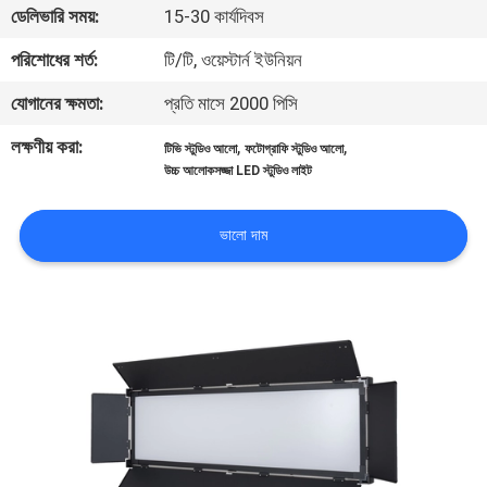
ডেলিভারি সময়:
15-30 কার্যদিবস
মান
পরিশোধের শর্ত:
টি/টি, ওয়েস্টার্ন ইউনিয়ন
নিয়ন্ত্রণ
যোগানের ক্ষমতা:
প্রতি মাসে 2000 পিসি
লক্ষণীয় করা:
,
,
টিভি স্টুডিও আলো
ফটোগ্রাফি স্টুডিও আলো
আমাদের
উচ্চ আলোকসজ্জা LED স্টুডিও লাইট
সাথে
যোগাযোগ
ভালো দাম
করুন
খবর
সব
ক্ষেত্রেই